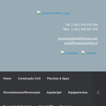
Tel: (+351) 216 070 526
Mov: (+351) 939 547 918
cenarioperfeito@hotmail.com
geral@cenarioperfeito.pt
Home
Construção Civil
Piscinas & Spas
Revestimentos/Renovação
Aquabright
Equipamentos