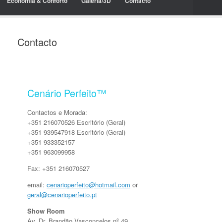
Economia & Conforto
Galeria/3D
Contacto
Contacto
Cenário Perfeito™
Contactos e Morada:
+351 216070526 Escritório (Geral)
+351 939547918 Escritório (Geral)
+351 933352157
+351 963099958
Fax: +351 216070527
email:
cenarioperfeito@hotmail.com
or
geral@cenarioperfeito.pt
Show Room
Av. Dr. Brandão Vasconcelos nº 49